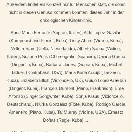
Außerdem findet ein Konzert nur für Menschen statt, die sonst
nicht in diesen Genuss kommen könnten, dieses Jahr in der
onkologischen Kinderklinik.
Anna Maria Ferrante (Sopran, Italien), Aldo Lopez-Gavilán
(Komponist und Pianist, Kuba), Lissy Abreu (Violine, Kuba),
Willem Stam (Cello, Niederlande), Alberto Sanna (Violine,
Italien), Susana Pous (Choreografin, Spanien), Daiana García
(Dirigentin, Kuba), Bárbara Llanes, (Sopran, Kuba), Michel
Taddei, (Kontrabass, USA), Maria Karla Araujo (Tänzerin,
Kuba), Elizabeth Elliott (Violoncello, UK), Guido López-Gavilán
(Dirigent, Kuba), François Dumont (Piano, Frankreich), Eme
Alfonso (Singer Songwriter, Kuba), Sonja Kraus (Violoncello,
Deutschland), Niurka González (Flöte, Kuba), Rodrigo García
Ameneiro (Piano, Kuba), Tai Murray (Violine, USA), Ernesto
Doñas (Regie, Kuba) ...