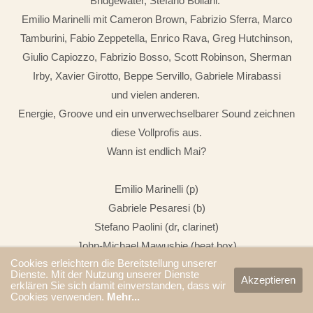
Bridgewater, Stefano Bollani.
Emilio Marinelli mit Cameron Brown, Fabrizio Sferra, Marco
Tamburini, Fabio Zeppetella, Enrico Rava, Greg Hutchinson,
Giulio Capiozzo, Fabrizio Bosso, Scott Robinson, Sherman
Irby, Xavier Girotto, Beppe Servillo, Gabriele Mirabassi
und vielen anderen.
Energie, Groove und ein unverwechselbarer Sound zeichnen
diese Vollprofis aus.
Wann ist endlich Mai?
Emilio Marinelli (p)
Gabriele Pesaresi (b)
Stefano Paolini (dr, clarinet)
John-Michael Mawushie (beat box)
Cookies erleichtern die Bereitstellung unserer
Dienste. Mit der Nutzung unserer Dienste
Akzeptieren
erklären Sie sich damit einverstanden, dass wir
Cookies verwenden.
Mehr...