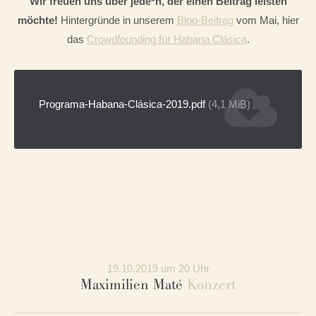
Wir freuen uns über jede*n, der einen Beitrag leisten
möchte!
Hintergründe in unserem
Blog-Beitrag
vom Mai, hier
das
Crowdfounding für Habana Clásica
.
Programa-Habana-Clásica-2019.pdf
(4,1 MiB)
19.10.2019 um 20 Uhr
Maximilien Maté
Konzert