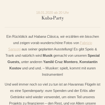
18.01.2020 ab 20 Uhr
Kuba-Party
Ein Rückblick auf
Habana Clásica,
wir erzählen ein bisschen
und zeigen vorab wunderschöne Fotos von
Fabrizio
Sansoni
aus seiner geplanten Ausstellung! Es gibt Speis &
Trank und natürlich wird
Musik
gemacht von unseren
Special
Guests,
unter anderen
Yamilé Cruz Montero
,
Konstantin
Kostov
und und und. – Musiker: spielt, kommt mit euren
Instrumenten!
Und weil immer noch so viel zu tun ist an Havannas Flügeln ist
es eine Spendenparty: eure Spenden und der Erlös aller
Getränke wird wieder verwendet, um einen Teil unseres
Projekts zu finanzieren – den Rest, und vor Allem unsere