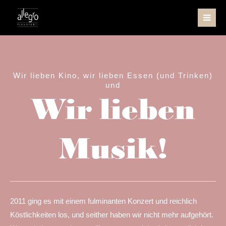
Der Eintrag "offcanvas-col1" existiert leider nicht.
Der Eintrag "offcanvas-col2" existiert leider nicht.
Wir lieben Kino, wir lieben Essen (und Trinken)
und
Der Eintrag "offcanvas-col3" existiert leider nicht.
Wir lieben
Der Eintrag "offcanvas-col4" existiert leider nicht.
Musik!
2011 ging es mit einem fulminanten Konzert und reichlich
Köstlichkeiten los, und seither haben wir nicht mehr aufgehört.